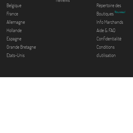
Reviews
Belgique
Répertoire des
Nouveau!
France
Boutiques
Allemagne
Info Marchands
Hollande
Aide & FAQ
Espagne
Confidentialité
Grande Bretagne
Conditions
Etats-Unis
d'utilisation