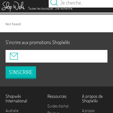
es
.
.
Toutes les boutiques
une recherche
Not found
S'incrire aux promotions ShopWiki
S'INSCRIRE
Shopwiki
Ressources
A propos de
International
ShopWiki
Guides d'achat
Australie
A propos