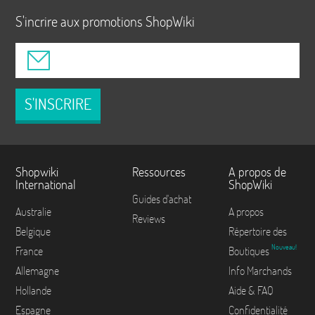
S'incrire aux promotions ShopWiki
S'INSCRIRE
Shopwiki
Ressources
A propos de
International
ShopWiki
Guides d'achat
Australie
A propos
Reviews
Belgique
Répertoire des
Nouveau!
France
Boutiques
Allemagne
Info Marchands
Hollande
Aide & FAQ
Espagne
Confidentialité