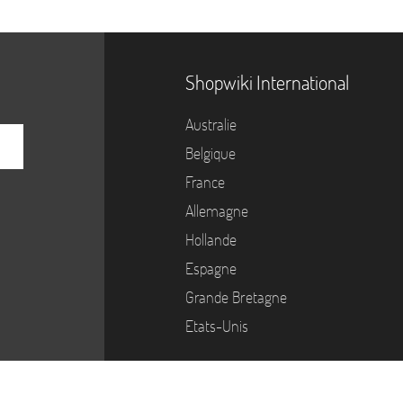
Shopwiki International
Australie
Belgique
France
Allemagne
Hollande
Espagne
Grande Bretagne
Etats-Unis