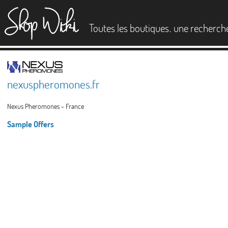
es
.
Toutes les boutiques
une recherch
nexuspheromones.fr
Nexus Pheromones - France
Sample Offers