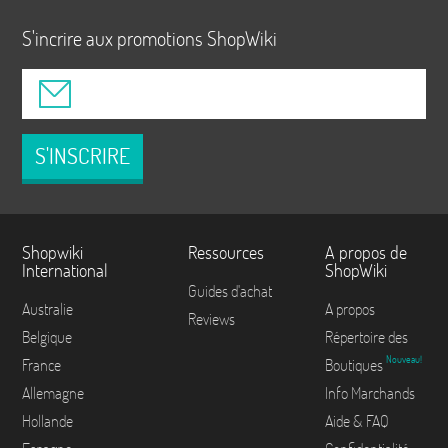
S'incrire aux promotions ShopWiki
S'INSCRIRE
Shopwiki
Ressources
A propos de
International
ShopWiki
Guides d'achat
Australie
A propos
Reviews
Belgique
Répertoire des
Nouveau!
France
Boutiques
Allemagne
Info Marchands
Hollande
Aide & FAQ