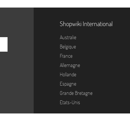
Shopwiki International
Australie
Belgique
France
Allemagne
Hollande
Espagne
Grande Bretagne
Etats-Unis