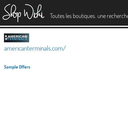
es
.
Toutes les boutiques
une recherch
americanterminals.com/
Sample Offers