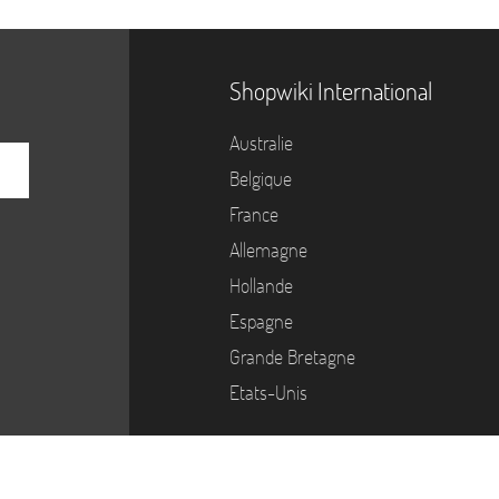
Shopwiki International
Australie
Belgique
France
Allemagne
Hollande
Espagne
Grande Bretagne
Etats-Unis