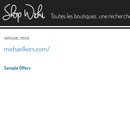
es
.
Toutes les boutiques
une recherch
michaelkors.com/
Sample Offers