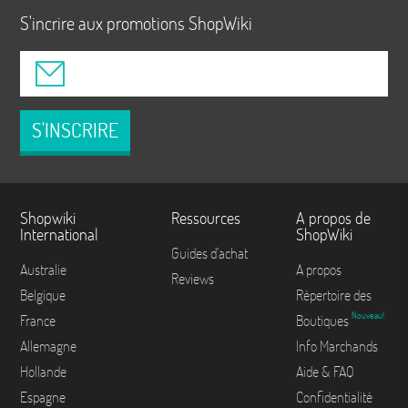
S'incrire aux promotions ShopWiki
S'INSCRIRE
Shopwiki
Ressources
A propos de
International
ShopWiki
Guides d'achat
Australie
A propos
Reviews
Belgique
Répertoire des
Nouveau!
France
Boutiques
Allemagne
Info Marchands
Hollande
Aide & FAQ
Espagne
Confidentialité