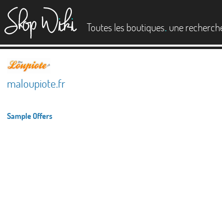
es
.
Toutes les boutiques
une recherch
maloupiote.fr
Sample Offers