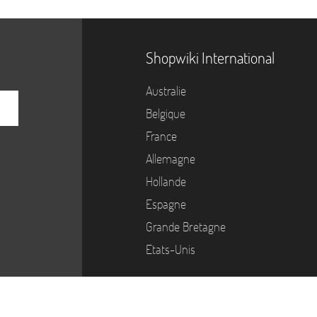
Shopwiki International
Australie
Belgique
France
Allemagne
Hollande
Espagne
Grande Bretagne
Etats-Unis