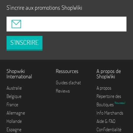
S'incrire aux promotions ShopWiki
S'INSCRIRE
Shopwiki
Ressources
A propos de
International
ShopWiki
Guides d'achat
Australie
A propos
Reviews
Belgique
Répertoire des
Nouveau!
France
Boutiques
Allemagne
Info Marchands
Hollande
Aide & FAQ
Espagne
Confidentialité