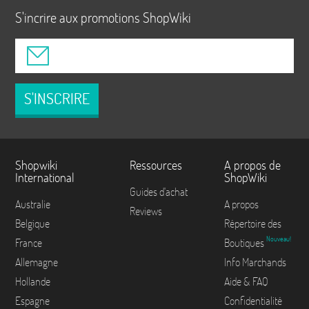
S'incrire aux promotions ShopWiki
S'INSCRIRE
Shopwiki
Ressources
A propos de
International
ShopWiki
Guides d'achat
Australie
A propos
Reviews
Belgique
Répertoire des
Nouveau!
France
Boutiques
Allemagne
Info Marchands
Hollande
Aide & FAQ
Espagne
Confidentialité