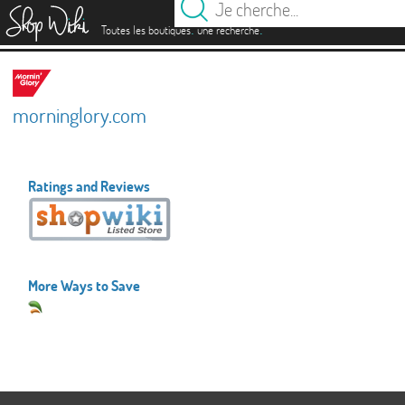
es
.
.
Toutes les boutiques
une recherche
morninglory.com
Ratings and Reviews
More Ways to Save