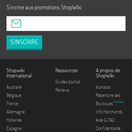
S'incrire aux promotions ShopWiki
S'INSCRIRE
Shopwiki
Ressources
A propos de
International
ShopWiki
Guides d'achat
Australie
A propos
Reviews
Belgique
Répertoire des
Nouveau!
France
Boutiques
Allemagne
Info Marchands
Hollande
Aide & FAQ
Espagne
Confidentialité