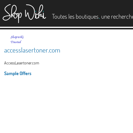
es
.
Toutes les boutiques
une recherch
accesslasertoner.com
AccessLasertoner.com
Sample Offers