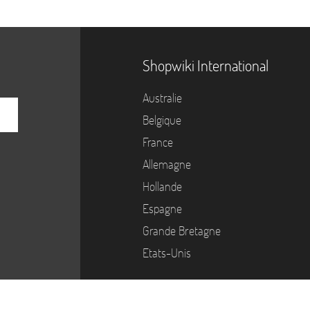
Shopwiki International
Australie
Belgique
France
Allemagne
Hollande
Espagne
Grande Bretagne
Etats-Unis