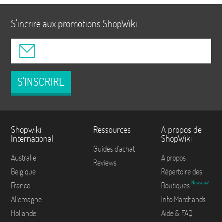
S'incrire aux promotions ShopWiki
S'INSCRIRE
Shopwiki
Ressources
A propos de
International
ShopWiki
Guides d'achat
Australie
A propos
Reviews
Belgique
Répertoire des
Nouveau!
France
Boutiques
Allemagne
Info Marchands
Hollande
Aide & FAQ