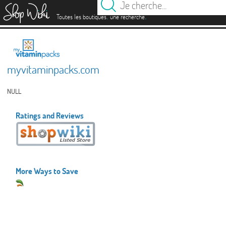
es
.
.
Toutes les boutiques
une recherche
myvitaminpacks.com
NULL
Ratings and Reviews
More Ways to Save