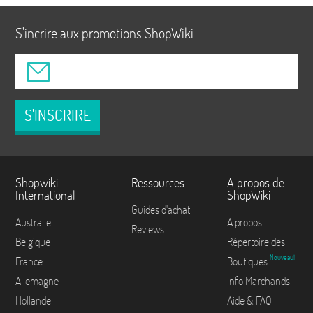
S'incrire aux promotions ShopWiki
S'INSCRIRE
Shopwiki
Ressources
A propos de
International
ShopWiki
Guides d'achat
Australie
A propos
Reviews
Belgique
Répertoire des
Nouveau!
France
Boutiques
Allemagne
Info Marchands
Hollande
Aide & FAQ