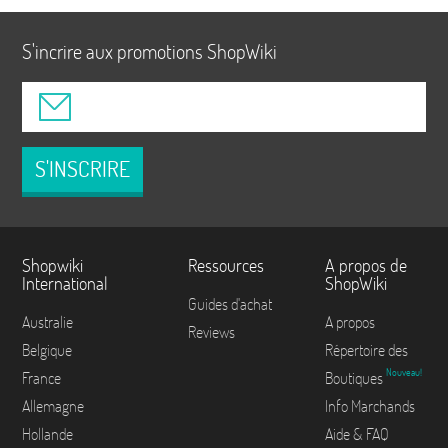
S'incrire aux promotions ShopWiki
S'INSCRIRE
Shopwiki
Ressources
A propos de
International
ShopWiki
Guides d'achat
Australie
A propos
Reviews
Belgique
Répertoire des
Nouveau!
France
Boutiques
Allemagne
Info Marchands
Hollande
Aide & FAQ