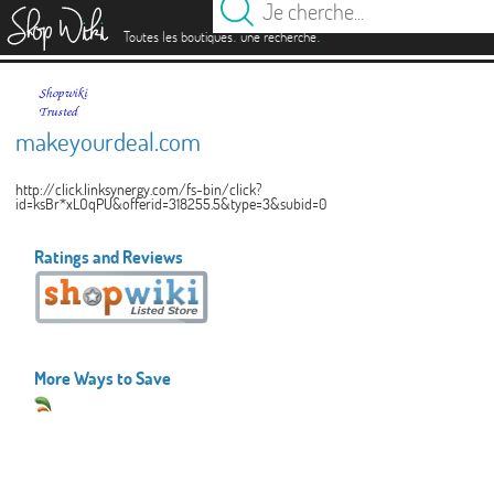
es
.
.
Toutes les boutiques
une recherche
makeyourdeal.com
http://click.linksynergy.com/fs-bin/click?
id=ksBr*xLOqPU&offerid=318255.5&type=3&subid=0
Ratings and Reviews
More Ways to Save