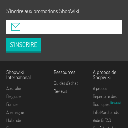
S'incrire aux promotions ShopWiki
S'INSCRIRE
Shopwiki
Ressources
A propos de
International
ShopWiki
Guides d'achat
Australie
A propos
Reviews
Belgique
Répertoire des
Nouveau!
France
Boutiques
Allemagne
Info Marchands
Hollande
Aide & FAQ