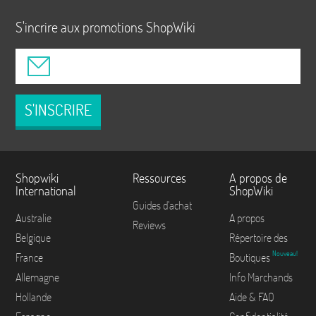
S'incrire aux promotions ShopWiki
S'INSCRIRE
Shopwiki
Ressources
A propos de
International
ShopWiki
Guides d'achat
Australie
A propos
Reviews
Belgique
Répertoire des
Nouveau!
France
Boutiques
Allemagne
Info Marchands
Hollande
Aide & FAQ