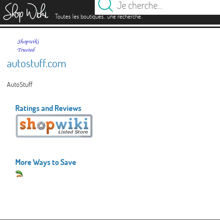
es
.
.
Toutes les boutiques
une recherche
autostuff.com
AutoStuff
Ratings and Reviews
More Ways to Save