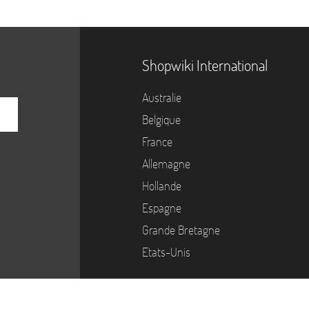
Shopwiki International
Australie
Belgique
France
Allemagne
Hollande
Espagne
Grande Bretagne
Etats-Unis