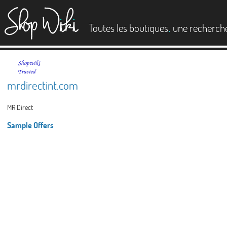
es
.
Toutes les boutiques
une recherch
mrdirectint.com
MR Direct
Sample Offers