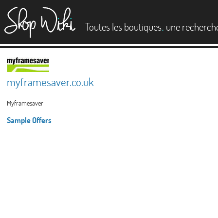
es
.
Toutes les boutiques
une recherch
myframesaver.co.uk
Myframesaver
Sample Offers