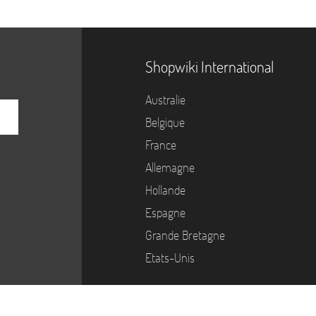
Shopwiki International
Australie
Belgique
France
Allemagne
Hollande
Espagne
Grande Bretagne
Etats-Unis