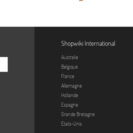
Shopwiki International
Australie
Belgique
France
Allemagne
Hollande
Espagne
Grande Bretagne
Etats-Unis