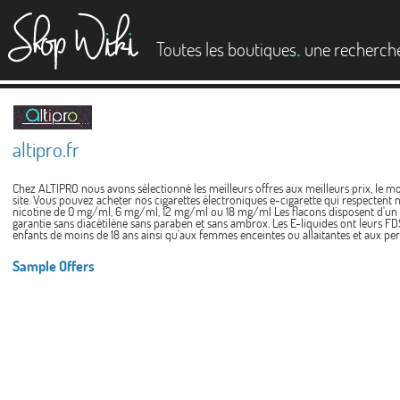
es
.
Toutes les boutiques
une recherch
altipro.fr
Chez ALTIPRO nous avons sélectionné les meilleurs offres aux meilleurs prix, le mo
site. Vous pouvez acheter nos cigarettes électroniques e-cigarette qui respectent 
nicotine de 0 mg/ml, 6 mg/ml, 12 mg/ml ou 18 mg/ml Les flacons disposent d'un bouc
garantie sans diacétilène sans paraben et sans ambrox. Les E-liquides ont leurs FDS 
enfants de moins de 18 ans ainsi qu'aux femmes enceintes ou allaitantes et aux pers
Sample Offers