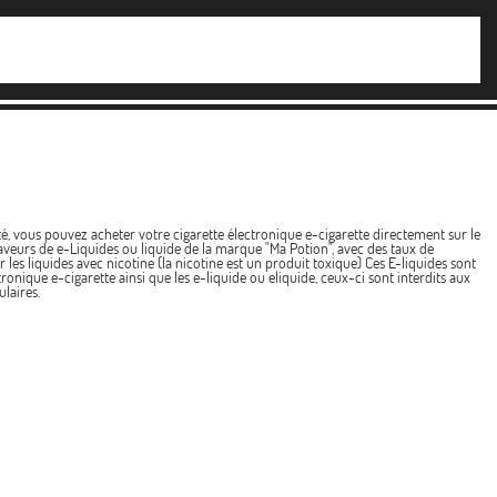
té, vous pouvez acheter votre cigarette électronique e-cigarette directement sur le
aveurs de e-Liquides ou liquide de la marque "Ma Potion", avec des taux de
es liquides avec nicotine (la nicotine est un produit toxique) Ces E-liquides sont
ronique e-cigarette ainsi que les e-liquide ou eliquide, ceux-ci sont interdits aux
laires.