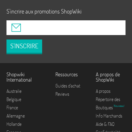
S'incrire aux promotions ShopWiki
S'INSCRIRE
Shopwiki
Ressources
A propos de
International
ShopWiki
Guides d'achat
Australie
A propos
Reviews
Belgique
Répertoire des
Nouveau!
France
Boutiques
Allemagne
Info Marchands
Hollande
Aide & FAQ