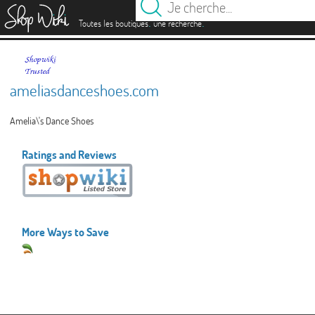
es
.
.
Toutes les boutiques
une recherche
ameliasdanceshoes.com
Amelia\'s Dance Shoes
Ratings and Reviews
More Ways to Save