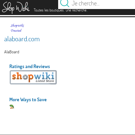
es
.
.
Toutes les boutiques
une recherche
alaboard.com
AlaBoard
Ratings and Reviews
More Ways to Save