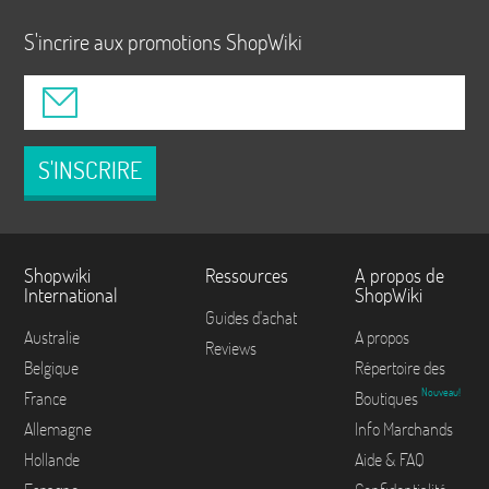
S'incrire aux promotions ShopWiki
S'INSCRIRE
Shopwiki
Ressources
A propos de
International
ShopWiki
Guides d'achat
Australie
A propos
Reviews
Belgique
Répertoire des
Nouveau!
France
Boutiques
Allemagne
Info Marchands
Hollande
Aide & FAQ