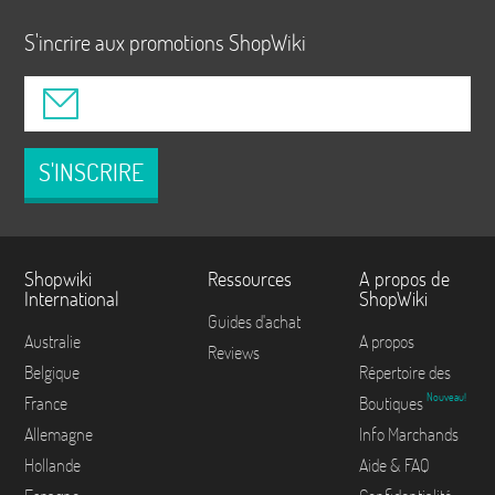
S'incrire aux promotions ShopWiki
S'INSCRIRE
Shopwiki
Ressources
A propos de
International
ShopWiki
Guides d'achat
Australie
A propos
Reviews
Belgique
Répertoire des
Nouveau!
France
Boutiques
Allemagne
Info Marchands
Hollande
Aide & FAQ