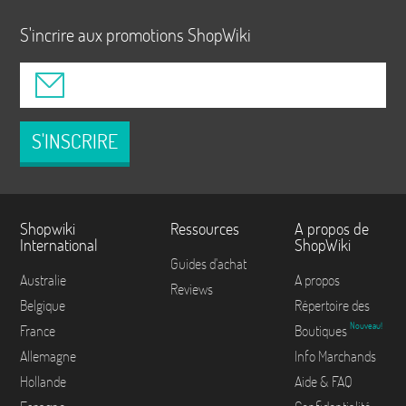
S'incrire aux promotions ShopWiki
S'INSCRIRE
Shopwiki
Ressources
A propos de
International
ShopWiki
Guides d'achat
Australie
A propos
Reviews
Belgique
Répertoire des
Nouveau!
France
Boutiques
Allemagne
Info Marchands
Hollande
Aide & FAQ