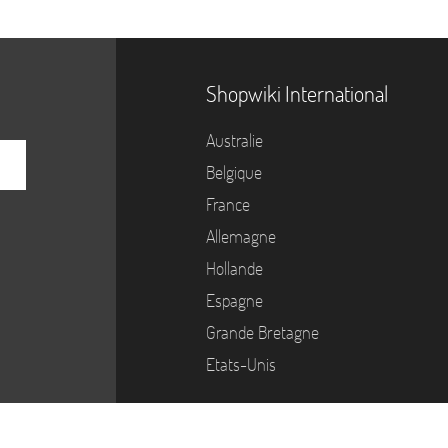
Shopwiki International
Australie
Belgique
France
Allemagne
Hollande
Espagne
Grande Bretagne
Etats-Unis