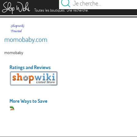
es
.
.
Toutes les boutiques
une recherche
momobaby.com
momobaby
Ratings and Reviews
More Ways to Save