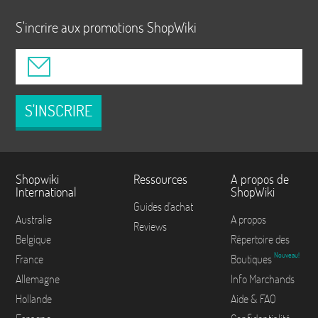
S'incrire aux promotions ShopWiki
S'INSCRIRE
Shopwiki
Ressources
A propos de
International
ShopWiki
Guides d'achat
Australie
A propos
Reviews
Belgique
Répertoire des
Nouveau!
France
Boutiques
Allemagne
Info Marchands
Hollande
Aide & FAQ