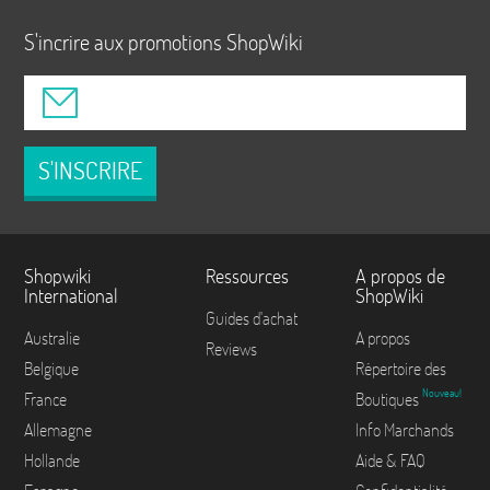
S'incrire aux promotions ShopWiki
S'INSCRIRE
Shopwiki
Ressources
A propos de
International
ShopWiki
Guides d'achat
Australie
A propos
Reviews
Belgique
Répertoire des
Nouveau!
France
Boutiques
Allemagne
Info Marchands
Hollande
Aide & FAQ