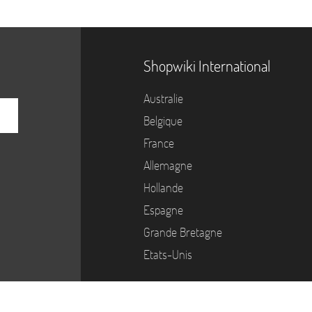
Shopwiki International
Australie
Belgique
France
Allemagne
Hollande
Espagne
Grande Bretagne
Etats-Unis