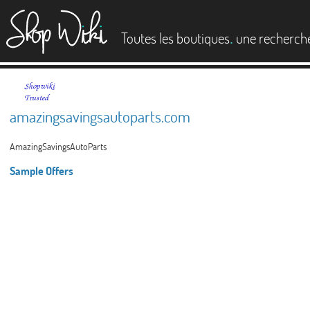
es
.
Toutes les boutiques
une recherch
amazingsavingsautoparts.com
AmazingSavingsAutoParts
Sample Offers