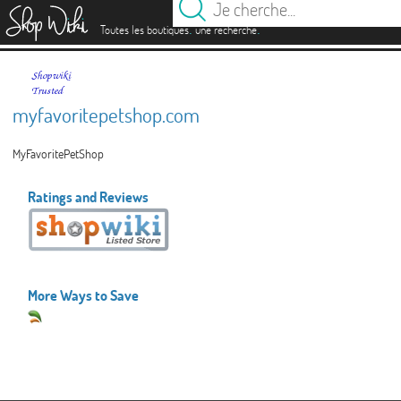
es
.
.
Toutes les boutiques
une recherche
myfavoritepetshop.com
MyFavoritePetShop
Ratings and Reviews
More Ways to Save