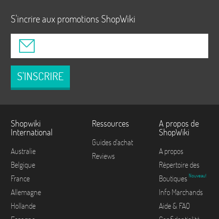
S'incrire aux promotions ShopWiki
S'INSCRIRE
Shopwiki
Ressources
A propos de
International
ShopWiki
Guides d'achat
Australie
A propos
Reviews
Belgique
Répertoire des
Nouveau!
France
Boutiques
Allemagne
Info Marchands
Hollande
Aide & FAQ