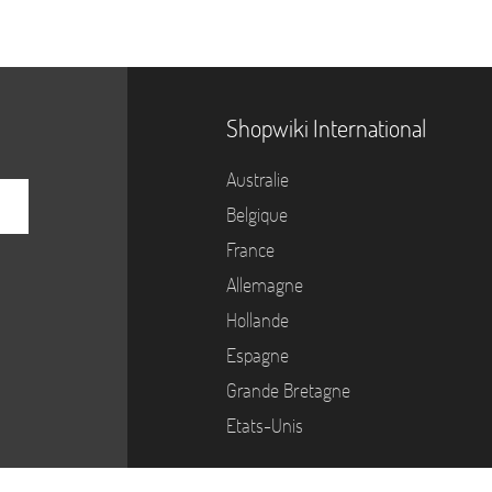
Shopwiki International
Australie
Belgique
France
Allemagne
Hollande
Espagne
Grande Bretagne
Etats-Unis