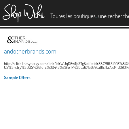
es
.
Toutes les boutiques
une recherch
andotherbrands.com
http://click.linksynergy.com/link?id=WUqD6wTpSTg&offerid=334796.319037481
US%3Fctry%3DUS%26fo_c%3D445%26fo_k%3Dea6715070ea8fcffa7ce14fd093f4
Sample Offers