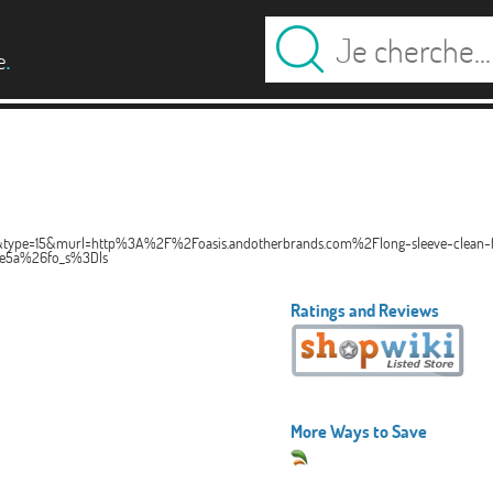
.
e
4&type=15&murl=http%3A%2F%2Foasis.andotherbrands.com%2Flong-sleeve-clean-fit
e5a%26fo_s%3Dls
Ratings and Reviews
More Ways to Save