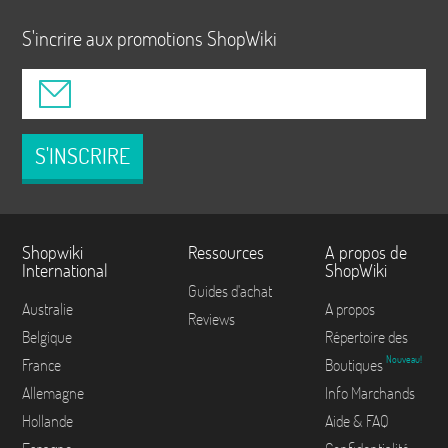
S'incrire aux promotions ShopWiki
S'INSCRIRE
Shopwiki
Ressources
A propos de
International
ShopWiki
Guides d'achat
Australie
A propos
Reviews
Belgique
Répertoire des
Nouveau!
France
Boutiques
Allemagne
Info Marchands
Hollande
Aide & FAQ