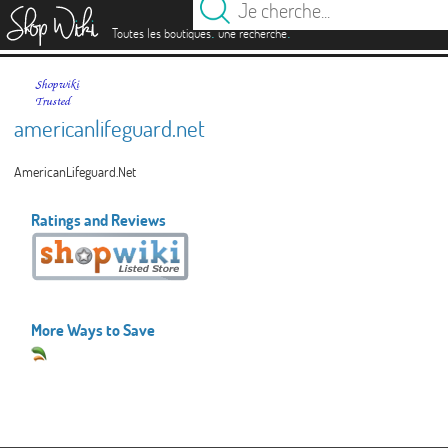
es
.
.
Toutes les boutiques
une recherche
americanlifeguard.net
AmericanLifeguard.Net
Ratings and Reviews
More Ways to Save