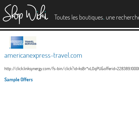
es
.
Toutes les boutiques
une recherch
americanexpress-travel.com
http://click.linksynergy.com/fs-bin/click?id=ksBr*xLOqPU&offerid=228389.100
Sample Offers