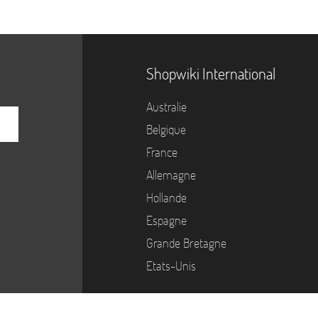
Shopwiki International
Australie
Belgique
France
Allemagne
Hollande
Espagne
Grande Bretagne
Etats-Unis