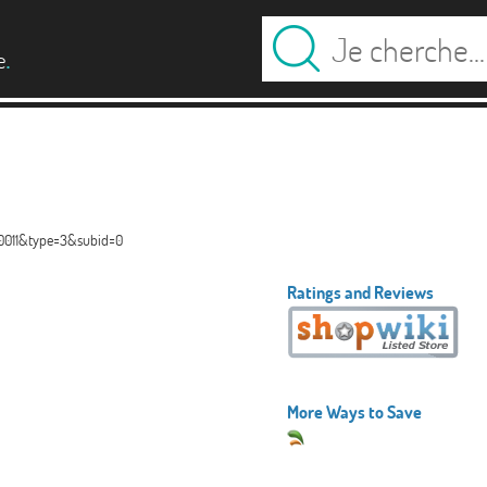
.
e
00011&type=3&subid=0
Ratings and Reviews
More Ways to Save