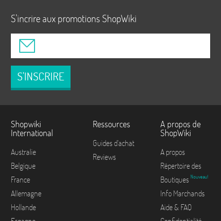
S'incrire aux promotions ShopWiki
S'INSCRIRE
Shopwiki
Ressources
A propos de
International
ShopWiki
Guides d'achat
Australie
A propos
Reviews
Belgique
Répertoire des
Nouveau!
France
Boutiques
Allemagne
Info Marchands
Hollande
Aide & FAQ
Espagne
Confidentialité