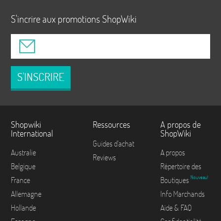
S'incrire aux promotions ShopWiki
S'INSCRIRE
Shopwiki
Ressources
A propos de
International
ShopWiki
Guides d'achat
Australie
A propos
Reviews
Belgique
Répertoire des
Nouveau!
France
Boutiques
Allemagne
Info Marchands
Hollande
Aide & FAQ