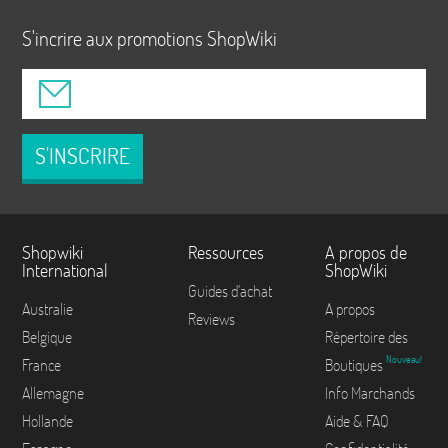
S'incrire aux promotions ShopWiki
S'INSCRIRE
Shopwiki
Ressources
A propos de
International
ShopWiki
Guides d'achat
Australie
A propos
Reviews
Belgique
Répertoire des
Nouveau!
France
Boutiques
Allemagne
Info Marchands
Hollande
Aide & FAQ