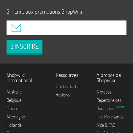
S'incrire aux promotions ShopWiki
S'INSCRIRE
Shopwiki
Ressources
A propos de
International
ShopWiki
Guides d'achat
Australie
A propos
Reviews
Belgique
Répertoire des
Nouveau!
France
Boutiques
Allemagne
Info Marchands
Hollande
Aide & FAQ