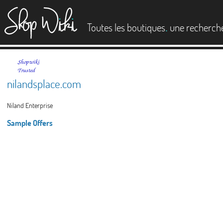
es
.
Toutes les boutiques
une recherch
nilandsplace.com
Niland Enterprise
Sample Offers