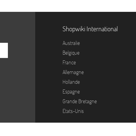
Shopwiki International
Australie
Belgique
France
Allemagne
Hollande
Espagne
Grande Bretagne
Etats-Unis