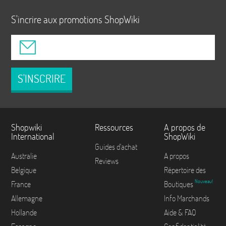
S'incrire aux promotions ShopWiki
S'INSCRIRE
Shopwiki
Ressources
A propos de
International
ShopWiki
Guides d'achat
Australie
A propos
Reviews
Belgique
Répertoire des
Nouveau!
France
Boutiques
Allemagne
Info Marchands
Hollande
Aide & FAQ