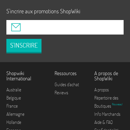
S'incrire aux promotions ShopWiki
S'INSCRIRE
Shopwiki
Ressources
A propos de
International
ShopWiki
Guides d'achat
Australie
A propos
Reviews
Belgique
Répertoire des
Nouveau!
France
Boutiques
Allemagne
Info Marchands
Hollande
Aide & FAQ