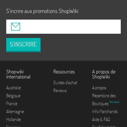
S'incrire aux promotions ShopWiki
S'INSCRIRE
Shopwiki
Ressources
A propos de
International
ShopWiki
Guides d'achat
Australie
A propos
Reviews
Belgique
Répertoire des
Nouveau!
France
Boutiques
Allemagne
Info Marchands
Hollande
Aide & FAQ