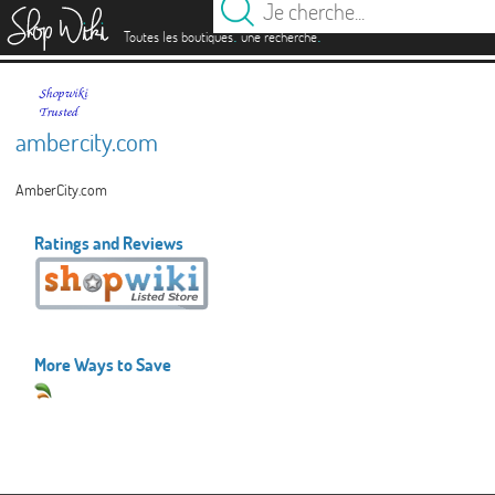
es
.
.
Toutes les boutiques
une recherche
ambercity.com
AmberCity.com
Ratings and Reviews
More Ways to Save