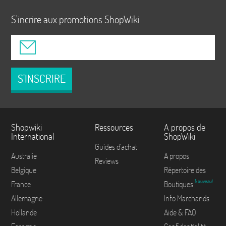
S'incrire aux promotions ShopWiki
S'INSCRIRE
Shopwiki
Ressources
A propos de
International
ShopWiki
Guides d'achat
Australie
A propos
Reviews
Belgique
Répertoire des
Nouveau!
France
Boutiques
Allemagne
Info Marchands
Hollande
Aide & FAQ