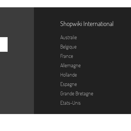
Shopwiki International
Australie
Belgique
France
Allemagne
Hollande
Espagne
Grande Bretagne
Etats-Unis