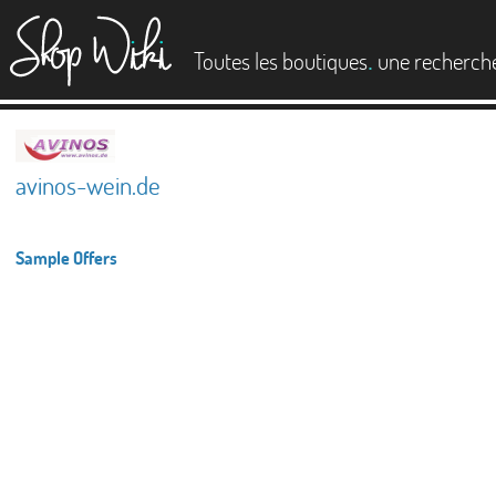
es
.
Toutes les boutiques
une recherch
avinos-wein.de
Sample Offers