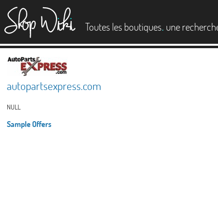
es
.
Toutes les boutiques
une recherch
autopartsexpress.com
NULL
Sample Offers