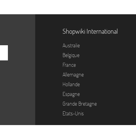
Shopwiki International
Australie
Belgique
France
Allemagne
Hollande
Espagne
Grande Bretagne
Etats-Unis