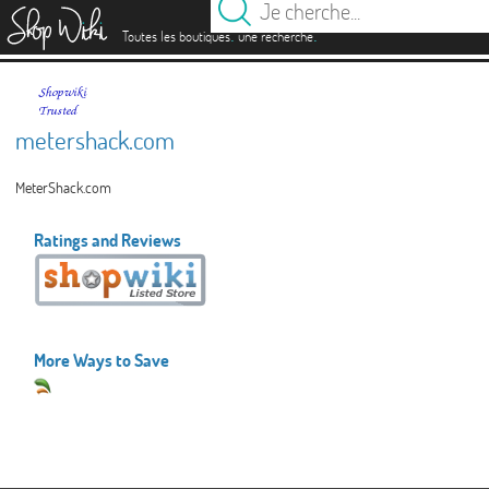
es
.
.
Toutes les boutiques
une recherche
metershack.com
MeterShack.com
Ratings and Reviews
More Ways to Save