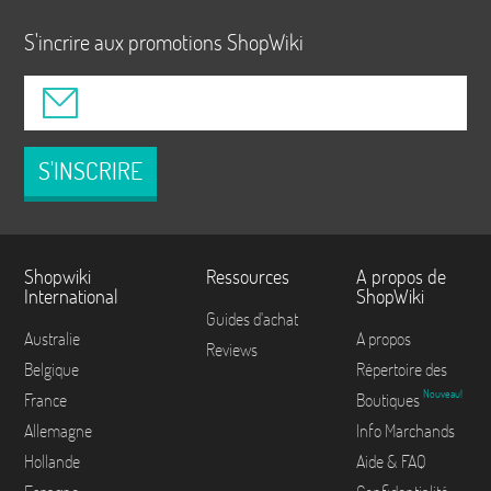
S'incrire aux promotions ShopWiki
S'INSCRIRE
Shopwiki
Ressources
A propos de
International
ShopWiki
Guides d'achat
Australie
A propos
Reviews
Belgique
Répertoire des
Nouveau!
France
Boutiques
Allemagne
Info Marchands
Hollande
Aide & FAQ