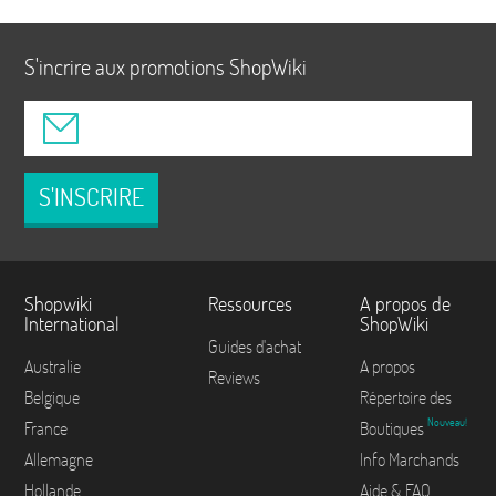
S'incrire aux promotions ShopWiki
S'INSCRIRE
Shopwiki
Ressources
A propos de
International
ShopWiki
Guides d'achat
Australie
A propos
Reviews
Belgique
Répertoire des
Nouveau!
France
Boutiques
Allemagne
Info Marchands
Hollande
Aide & FAQ