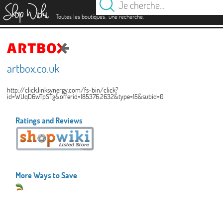
es
.
.
Toutes les boutiques
une recherche
artbox.co.uk
http://click.linksynergy.com/fs-bin/click?
id=WUqD6wTpSTg&offerid=185376.2632&type=15&subid=0
Ratings and Reviews
More Ways to Save