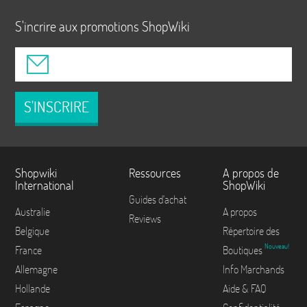
S'incrire aux promotions ShopWiki
S'INSCRIRE
Shopwiki
Ressources
A propos de
International
ShopWiki
Guides d'achat
Australie
A propos
Reviews
Belgique
Répertoire des
Nouveau!
France
Boutiques
Allemagne
Info Marchands
Hollande
Aide & FAQ