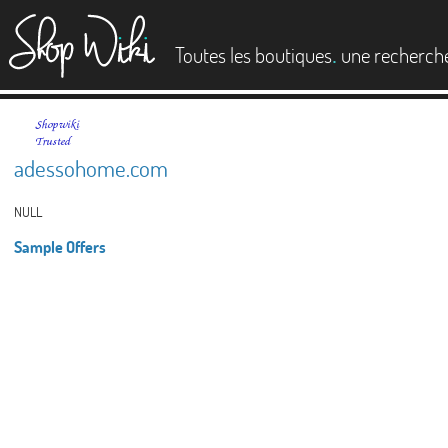
es
.
Toutes les boutiques
une recherch
adessohome.com
NULL
Sample Offers