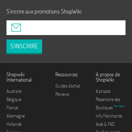
S'incrire aux promotions ShopWiki
S'INSCRIRE
Shopwiki
Ressources
A propos de
International
ShopWiki
Guides d'achat
Australie
A propos
Reviews
Belgique
Répertoire des
Nouveau!
France
Boutiques
Allemagne
Info Marchands
Hollande
Aide & FAQ