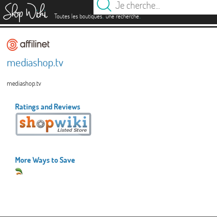
es
.
.
Toutes les boutiques
une recherche
mediashop.tv
mediashop.tv
Ratings and Reviews
More Ways to Save