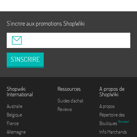
S'incrire aux promotions ShopWiki
S'INSCRIRE
Shopwiki
Ressources
A propos de
International
ShopWiki
Guides d'achat
Australie
A propos
Reviews
Belgique
Répertoire des
Nouveau!
France
Boutiques
Allemagne
Info Marchands