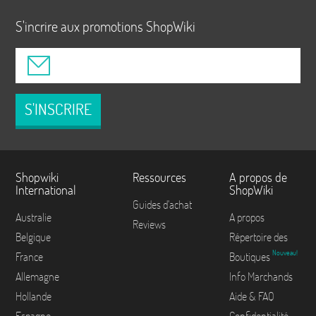
S'incrire aux promotions ShopWiki
S'INSCRIRE
Shopwiki
Ressources
A propos de
International
ShopWiki
Guides d'achat
Australie
A propos
Reviews
Belgique
Répertoire des
Nouveau!
France
Boutiques
Allemagne
Info Marchands
Hollande
Aide & FAQ
Espagne
Confidentialité